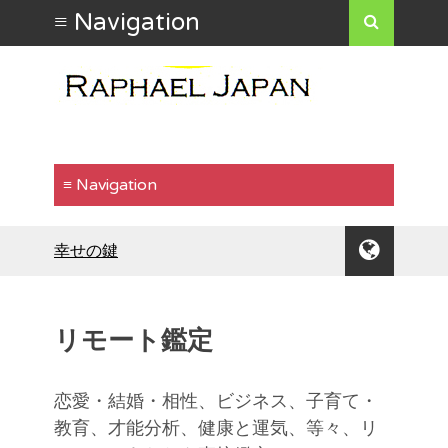
幸せの鍵
本当の好きな道?
魂で繋ぐもの
水は方円の器に従う
リモート鑑定
食わず嫌いはもったいない
行動で示す
「気が合う」ということ
恋愛・結婚・相性、ビジネス、子育て・
自分の魅力を出したいなら
教育、才能分析、健康と運気、等々、リ
倹約は運気を安定させる