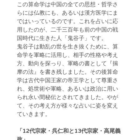
この算命学は中国の全ての思想・哲学さ
らには仏教にも、あるいは漢方医学にま
ではいっているのです。これを占いに応
用したのが、二千三百年も前の中国の戦
国時代に生きた人「鬼谷子」です。
鬼谷子は動乱の世を生き抜くために、算
命学を軍略に活用し、相手の性格や考え
方、動向を探っり、軍略の書として『揣
摩の法』を書き残しました。その後算命
学は古代中国王家の帝王学として尊重さ
れ、処世術や軍略、あるいは政治に用い
られ永い間秘伝とされてきました。やが
て、その考え方が様々な占いに姿を変え
ていきます。
「12代宗家・呉仁和と13代宗家・高尾義
政」