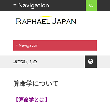
魂で繋ぐもの
水は方円の器に従う
食わず嫌いはもったいない
行動で示す
算命学について
「気が合う」ということ
自分の魅力を出したいなら
倹約は運気を安定させる
【算命学とは】
人生に壁や障害は付きもの
長所と短所は背中合わせ