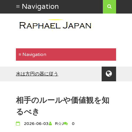
水は方円の器に従う
食わず嫌いはもったいない
行動で示す
「気が合う」ということ
相手のルールや価値観を知
自分の魅力を出したいなら
倹約は運気を安定させる
るべき
人生に壁や障害は付きもの
長所と短所は背中合わせ
2026-06-03
R☆J
0
人に恨まれないような生き方をして