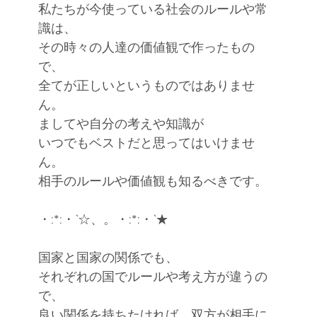
私たちが今使っている社会のルールや常
ください
識は、
魂で繋ぐもの
その時々の人達の価値観で作ったもの
で、
全てが正しいというものではありませ
ん。
ましてや自分の考えや知識が
いつでもベストだと思ってはいけませ
ん。
相手のルールや価値観も知るべきです。
・:*:・`☆、。・:*:・`★
国家と国家の関係でも、
それぞれの国でルールや考え方が違うの
で、
良い関係を持ちたければ、双方が相手に