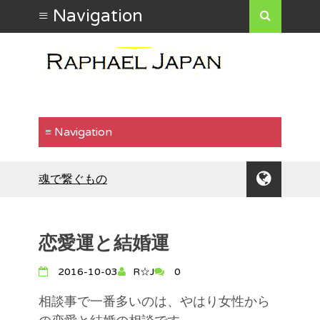
魂で繋ぐもの
水は方円の器に従う
食わず嫌いはもったいない
行動で示す
恋愛運と結婚運
「気が合う」ということ
自分の魅力を出したいなら
2016-10-03
R☆J
0
倹約は運気を安定させる
人生に壁や障害は付きもの
相談事で一番多いのは、やはり女性から
長所と短所は背中合わせ