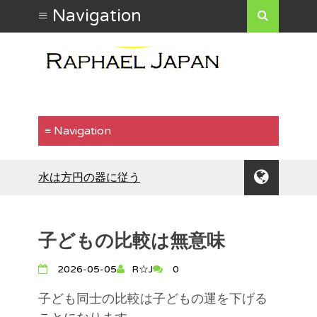
水は方円の器に従う
食わず嫌いはもったいない
行動で示す
「気が合う」ということ
子どもの比較は無意味
自分の魅力を出したいなら
倹約は運気を安定させる
2026-05-05
R☆J
0
人生に壁や障害は付きもの
長所と短所は背中合わせ
子ども同士の比較は子どもの運を下げる
人に恨まれないような生き方をして