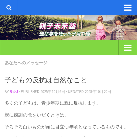
ホーム
サイトトップ
子育ての羅針盤・改
気づきのメッセージ集
ホーム
あなたへのメッセージ
よくある質問
サイトトップ
子どもの反抗は自然なこと
子育ての羅針盤・改
BY
R☆J
· PUBLISHED
2025年10月6日
· UPDATED
2025年10月22日
気づきのメッセージ集
多くの子どもは、青少年期に親に反抗します。
よくある質問
親に感謝の念をいだくときは、
そろそろ白いものが頭に目立つ年頃となっているものです。