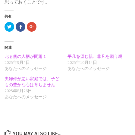
思っておくことです。
共有:
ク
Facebook
ク
リ
で
リ
ッ
共
ッ
ク
有
ク
し
(新
し
て
し
て
関連
Twitter
い
Google+
で
ウ
で
共
ィ
共
叱る側の人柄が問題-1-
平凡を望む親、非凡を願う親
有
ン
有
2025年9月4日
(新
ド
(新
2025年10月14日
し
ウ
し
あなたへのメッセージ
あなたへのメッセージ
い
で
い
ウ
開
ウ
ィ
き
ィ
夫婦仲が悪い家庭では、子ど
ン
ま
ン
ド
す)
ド
もの豊かな心は育ちません
ウ
ウ
2025年8月26日
で
で
開
開
あなたへのメッセージ
き
き
ま
ま
す)
す)
YOU MAY ALSO LIKE...