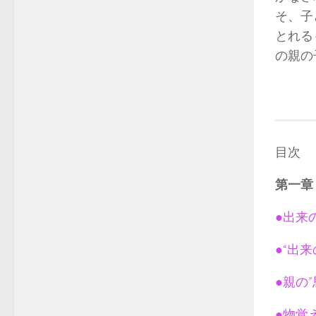
そ、子
とれる
の親の
目次
第一章
●出来
●“出
●親の
●物覚