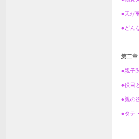
●天が
●どん
第二章
●親子
●役目
●親の
●タテ