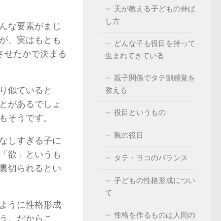
天が教える子どもの伸ば
し方
んな要素がまじ
が、実はもとも
どんな子も役目を持って
させたかで決まる
生まれてきている
親子関係でタテ割感覚を
り似ていると
教える
とがあるでしょ
役目というもの
もそうです。
親の役目
となしすぎる子に
「欲」というも
タテ・ヨコのバランス
裏切られるとい
子どもの性格形成につい
て
ように性格形成
性格を作るものは人間の
う。だからこ