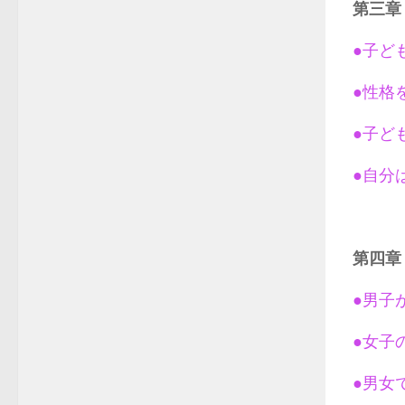
第三章
●子ど
●性格
●子ど
●自分
第四章
●男子
●女子
●男女