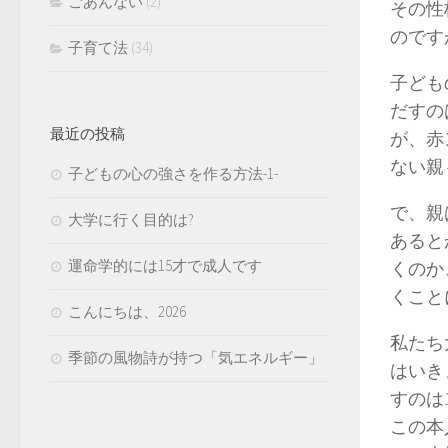
ごあんない
(2)
その性
のです
子育て法
(34)
子ども
だすの
最近の投稿
が、赤
ない親
子どもの心の強さを作る方法-1-
で、親
大学に行く目的は?
あると
運命学的には15才で成人です
くのか
くこと
こんにちは、2026
私たち
季節の風物詩が持つ「気エネルギー」
はいき
すのは
この本