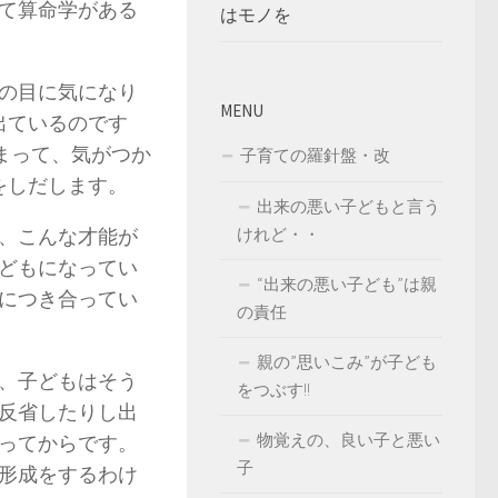
て算命学がある
はモノを
の目に気になり
MENU
出ているのです
まって、気がつか
子育ての羅針盤・改
をしだします。
出来の悪い子どもと言う
、こんな才能が
けれど・・
どもになってい
“出来の悪い子ども”は親
につき合ってい
の責任
親の”思いこみ”が子ども
、子どもはそう
をつぶす!!
反省したりし出
物覚えの、良い子と悪い
ぐってからです。
子
格形成をするわけ