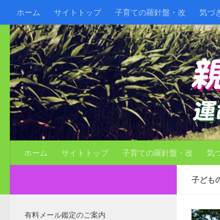
ホーム
サイトトップ
子育ての羅針盤・改
気づ
ホーム
サイトトップ
子育ての羅針盤・改
気
子ども
有料メール鑑定のご案内