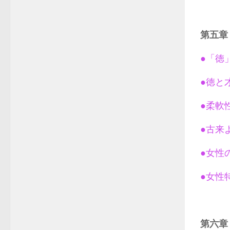
第五章
●「徳
●徳と
●柔軟
●古来
●女性
●女性
第六章